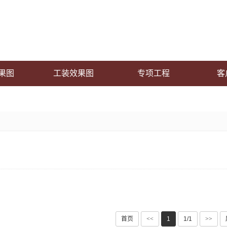
果图
工装效果图
专项工程
客
首页
<<
1
1/1
>>