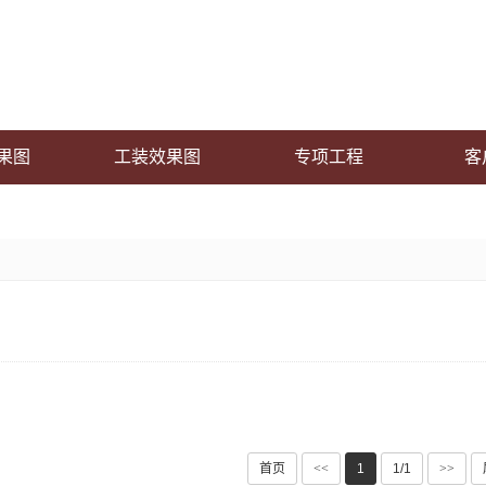
果图
工装效果图
专项工程
客
首页
<<
1
1/1
>>